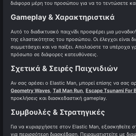
διάφορα μέρη του προσώπου για να το τεντώσετε κα
Gameplay & Χαρακτηριστικά
Αυτό το διαδικτυακό παιχνίδι προσφέρει μια μοναδικ
της ελαστικότητας του προσώπου. Οι έλεγχοι είναι δ
συμμετάσχει και να παίξει. Απολαύστε τα υπέροχα γ
πρόσωπο σε διάφορες κατευθύνσεις.
Σχετικά & Σειρές Παιχνιδιών
Αν σας αρέσει ο Elastic Man, μπορεί επίσης να σας 
Geometry Waves
,
Tall Man Run
,
Escape Tsunami For B
προκλήσεις και διασκεδαστική gameplay.
Συμβουλές & Στρατηγικές
Για να κυριαρχήσετε στον Elastic Man, εξασκηθείτ
για περισσότερη διασκέδαση. Πειραματιστείτε με διαφ