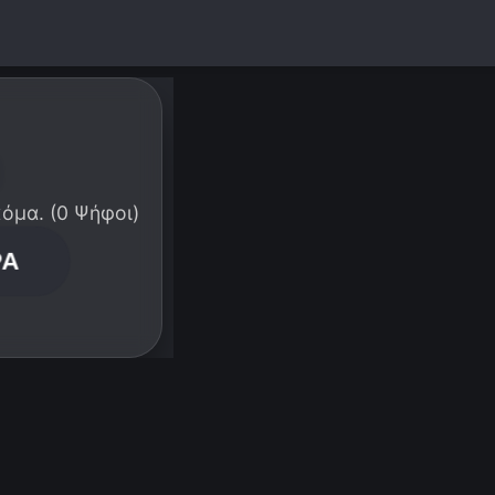
κόμα. (0 Ψήφοι)
ΡΑ