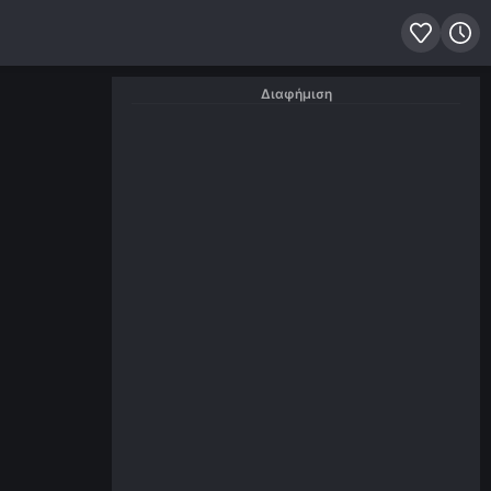
Διαφήμιση