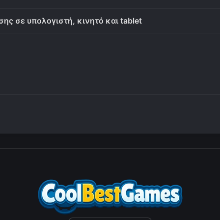
ης σε υπολογιστή, κινητό και tablet