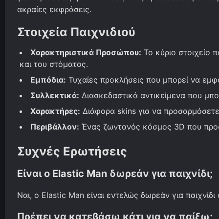
ακραίες εκφράσεις.
Στοιχεία Παιχνιδιού
Χαρακτηριστικά Προσώπου:
Το κύριο στοιχείο 
και του στόματος.
Εμπόδια:
Τυχαίες προκλήσεις που μπορεί να εμφα
Συλλεκτικά:
Διασκεδαστικά αντικείμενα που μπορ
Χαρακτήρες:
Διάφορα skins για να προσαρμόσετε
Περιβάλλον:
Ένας ζωντανός κόσμος 3D που προσθ
Συχνές Ερωτήσεις
Είναι ο Elastic Man δωρεάν για παιχνίδι;
Ναι, ο Elastic Man είναι εντελώς δωρεάν για παιχνίδι 
Πρέπει να κατεβάσω κάτι για να παίξω;