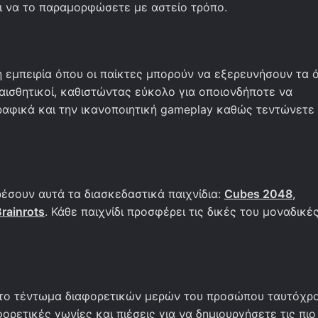
ι να το παραμορφώσετε με αστείο τρόπο.
ή εμπειρία όπου οι παίκτες μπορούν να εξερευνήσουν τα 
ιαισθητικοί, καθιστώντας εύκολο για οποιονδήποτε να
ραφικά και την ικανοποιητική gameplay καθώς τεντώνετε
αρέσουν αυτά τα διασκεδαστικά παιχνίδια:
Cubes 2048
,
rainrots
. Κάθε παιχνίδι προσφέρει τις δικές του μοναδικέ
ε στο τέντωμα διαφορετικών μερών του προσώπου ταυτόχρ
ορετικές γωνίες και πιέσεις για να δημιουργήσετε τις πιο