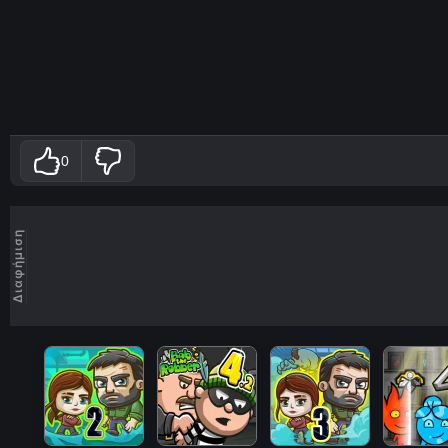
0
Διαφήμιση