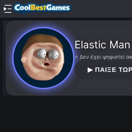
Elastic Man
⭐ Δεν έχει ψηφιστεί α
▶
ΠΑΙΞΕ ΤΩ