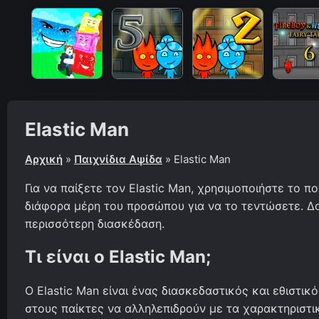
Elastic Man
Αρχική
»
Παιχνίδια Αψίδα
»
Elastic Man
Για να παίξετε τον Elastic Man, χρησιμοποιήστε το π
διάφορα μέρη του προσώπου για να το τεντώσετε. Δ
περισσότερη διασκέδαση.
Τι είναι ο Elastic Man;
Ο Elastic Man είναι ένας διασκεδαστικός και εθιστ
στους παίκτες να αλληλεπιδρούν με τα χαρακτηριστ