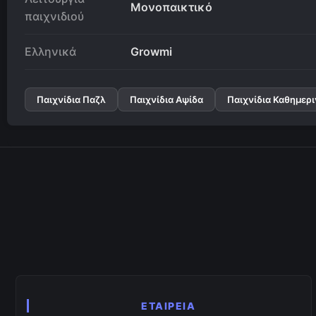
Μονοπαικτικό
παιχνιδιού
Ελληνικά
Growmi
Παιχνίδια Παζλ
Παιχνίδια Αψίδα
Παιχνίδια Καθημερι
ΕΤΑΙΡΕΊΑ