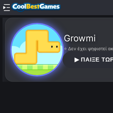
Growmi
⭐ Δεν έχει ψηφιστεί α
▶
ΠΑΙΞΕ ΤΩ