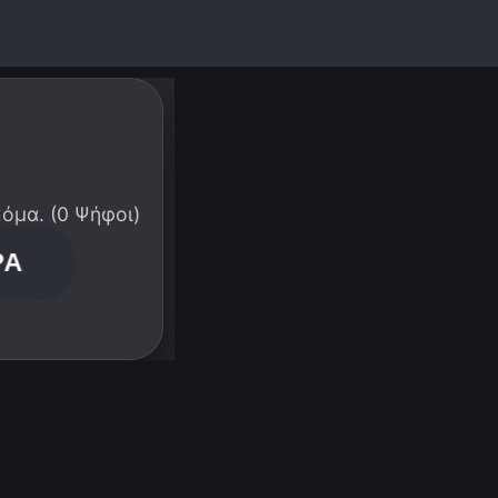
κόμα. (0 Ψήφοι)
ΡΑ