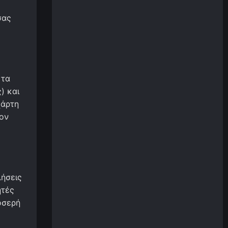
σας
 τα
) και
χάρτη
τον
λήσεις
ητές
οσερή