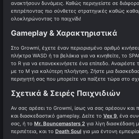
ανακτήσουν δυνάμεις. Καθώς περιηγείστε σε διάφορα 
επιτρέποντας πιο σύνθετες στρατηγικές καθώς καθαρί
ολοκληρώνοντας το παιχνίδι!
Gameplay & Χαρακτηριστικά
Στο Growmi, έχετε έναν περιορισμένο αριθμό κινήσ
πλήκτρα WASD ή τα βελάκια για να κινηθείτε, το SPA
το R για να επανεκκινήσετε ένα επίπεδο. Αναιρέστε τ
με το M για καλύτερη πλοήγηση. Ζήστε μια διασκεδασ
περιηγητή σας που μπορείτε να παίξετε τώρα στο σχο
Σχετικά & Σειρές Παιχνιδιών
Αν σας αρέσει το Growmi, ίσως να σας αρέσουν και
και διασκεδαστικό gameplay. Δείτε το
Vex 9
, ένα συ
σας, ή το
Mr. Bouncemasters 2
για λίγη διασκέδαση 
περιπέτεια, και το
Death Soul
για μια έντονη εμπειρία