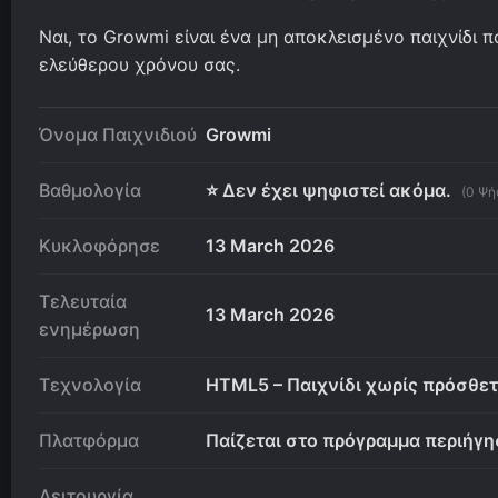
Ναι, το Growmi είναι ένα μη αποκλεισμένο παιχνίδι π
ελεύθερου χρόνου σας.
Όνομα Παιχνιδιού
Growmi
Βαθμολογία
⭐ Δεν έχει ψηφιστεί ακόμα.
(0 Ψή
Κυκλοφόρησε
13 March 2026
Τελευταία
13 March 2026
ενημέρωση
Τεχνολογία
HTML5 – Παιχνίδι χωρίς πρόσθετ
Πλατφόρμα
Παίζεται στο πρόγραμμα περιήγησ
Λειτουργία