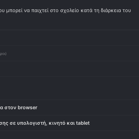
ου μπορεί να παιχτεί στο σχολείο κατά τη διάρκεια του
φοι)
α στον browser
ης σε υπολογιστή, κινητό και tablet