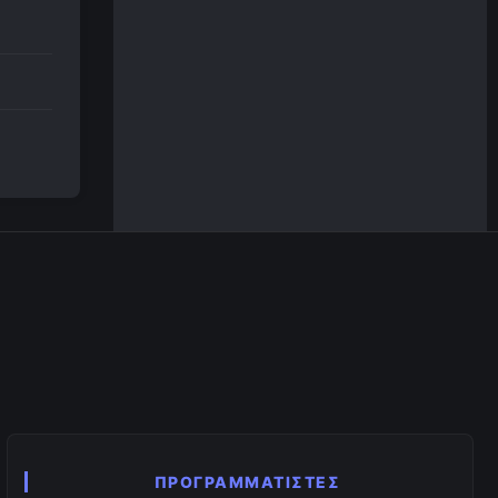
ΠΡΟΓΡΑΜΜΑΤΙΣΤΈΣ