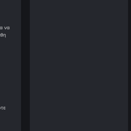
α να
άθη
οτε