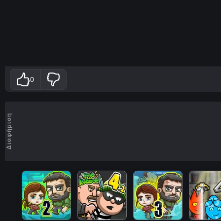
0
Διαφήμιση