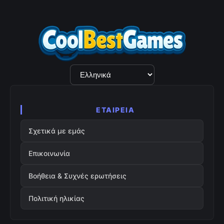
Επιλογή
γλώσσας
ΕΤΑΙΡΕΊΑ
Σχετικά με εμάς
Επικοινωνία
Βοήθεια & Συχνές ερωτήσεις
Πολιτική ηλικίας