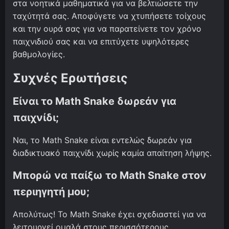
στα νοητικά μαθηματικά για να βελτιώσετε την
ταχύτητά σας. Αποφύγετε να χτυπήσετε τοίχους
και την ουρά σας για να παρατείνετε τον χρόνο
παιχνιδιού σας και να επιτύχετε υψηλότερες
βαθμολογίες.
Συχνές Ερωτήσεις
Είναι το Math Snake δωρεάν για
παιχνίδι;
Ναι, το Math Snake είναι εντελώς δωρεάν για
διαδικτυακό παιχνίδι χωρίς καμία απαίτηση λήψης.
Μπορώ να παίξω το Math Snake στον
περιηγητή μου;
Απολύτως! Το Math Snake έχει σχεδιαστεί για να
λειτουργεί ομαλά στους περισσότερους