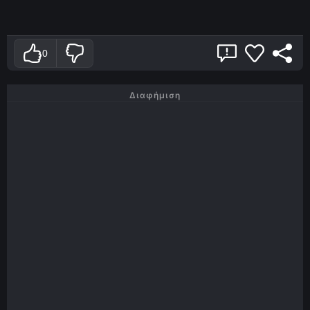
0
Διαφήμιση