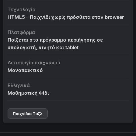
Τεχνολογία
HTML5 – Παιχνίδι χωρίς πρόσθετα στον browser
Πλατφόρμα
Παίζεται στο πρόγραμμα περιήγησης σε
υπολογιστή, κινητό και tablet
Λειτουργία παιχνιδιού
Μονοπαικτικό
Ελληνικά
Μαθηματική Φίδι
Παιχνίδια Παζλ