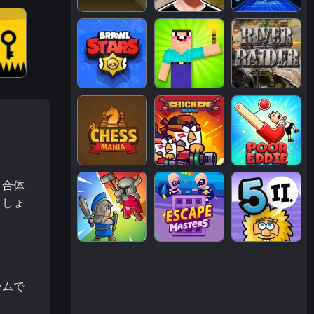
、合体
ましょ
ームで