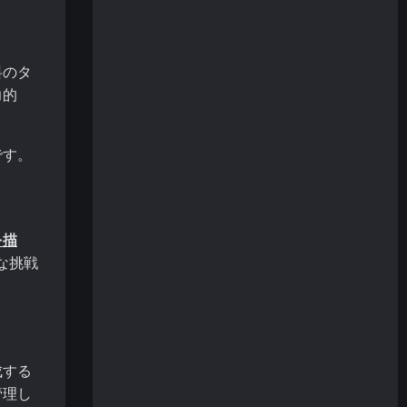
料のタ
力的
です。
を描
な挑戦
成する
管理し