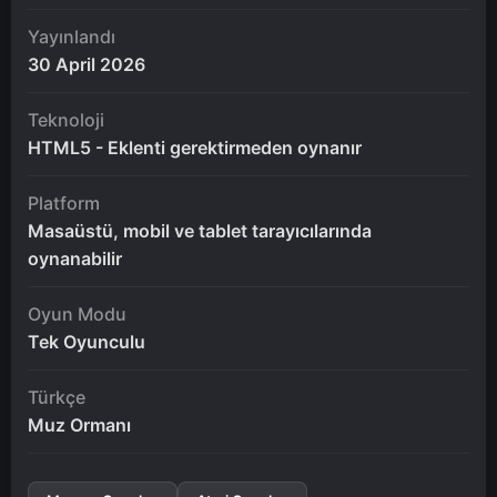
Yayınlandı
30 April 2026
Teknoloji
HTML5 - Eklenti gerektirmeden oynanır
Platform
Masaüstü, mobil ve tablet tarayıcılarında
oynanabilir
Oyun Modu
Tek Oyunculu
Türkçe
Muz Ormanı