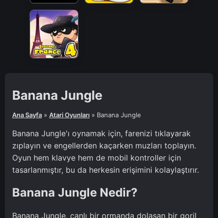
Banana Jungle
Ana Sayfa
»
Atari Oyunları
»
Banana Jungle
Banana Jungle'ı oynamak için, farenizi tıklayarak
zıplayın ve engellerden kaçarken muzları toplayın.
Oyun hem klavye hem de mobil kontroller için
tasarlanmıştır, bu da herkesin erişimini kolaylaştırır.
Banana Jungle Nedir?
Banana Jungle, canlı bir ormanda dolaşan bir goril