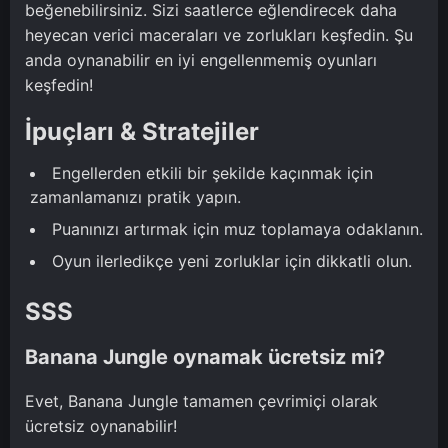
beğenebilirsiniz. Sizi saatlerce eğlendirecek daha
heyecan verici maceraları ve zorlukları keşfedin. Şu
anda oynanabilir en iyi engellenmemiş oyunları
keşfedin!
İpuçları & Stratejiler
Engellerden etkili bir şekilde kaçınmak için
zamanlamanızı pratik yapın.
Puanınızı artırmak için muz toplamaya odaklanın.
Oyun ilerledikçe yeni zorluklar için dikkatli olun.
SSS
Banana Jungle oynamak ücretsiz mi?
Evet, Banana Jungle tamamen çevrimiçi olarak
ücretsiz oynanabilir!