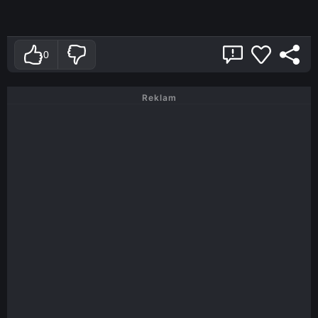
0
Reklam