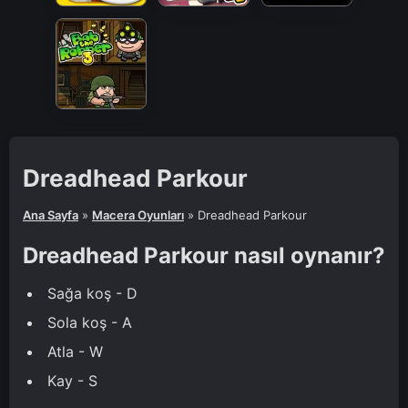
Dreadhead Parkour
Ana Sayfa
»
Macera Oyunları
»
Dreadhead Parkour
Dreadhead Parkour nasıl oynanır?
Sağa koş - D
Sola koş - A
Atla - W
Kay - S