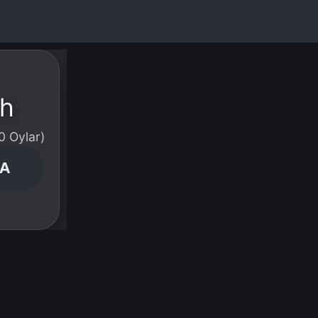
ch
0 Oylar)
NA