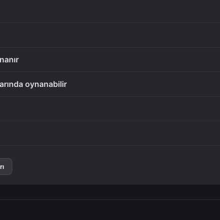
nanır
larında oynanabilir
rı