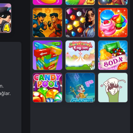
n.
ğlar.
z