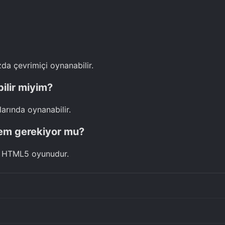
da çevrimiçi oynanabilir.
ilir miyim?
arında oynanabilir.
mem gerekiyor mu?
ir HTML5 oyunudur.