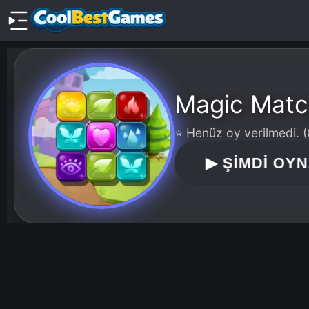
Magic Mat
⭐ Henüz oy verilmedi. (
▶
ŞİMDİ OY