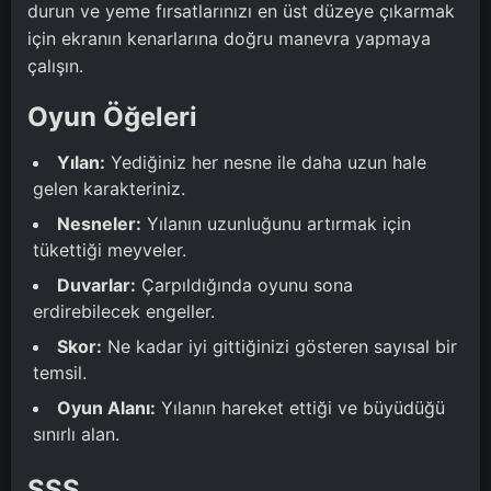
durun ve yeme fırsatlarınızı en üst düzeye çıkarmak
için ekranın kenarlarına doğru manevra yapmaya
çalışın.
Oyun Öğeleri
Yılan:
Yediğiniz her nesne ile daha uzun hale
gelen karakteriniz.
Nesneler:
Yılanın uzunluğunu artırmak için
tükettiği meyveler.
Duvarlar:
Çarpıldığında oyunu sona
erdirebilecek engeller.
Skor:
Ne kadar iyi gittiğinizi gösteren sayısal bir
temsil.
Oyun Alanı:
Yılanın hareket ettiği ve büyüdüğü
sınırlı alan.
SSS