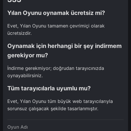
Yılan Oyunu oynamak ücretsiz mi?
Evet, Yılan Oyunu tamamen çevrimiçi olarak
ücretsizdir.
Oynamak için herhangi bir şey indirmem
gerekiyor mu?
İndirme gerekmiyor; doğrudan tarayıcınızda
oynayabilirsiniz.
Tüm tarayıcılarla uyumlu mu?
Evet, Yılan Oyunu tüm büyük web tarayıcılarıyla
sorunsuz çalışacak şekilde tasarlanmıştır.
Oyun Adı