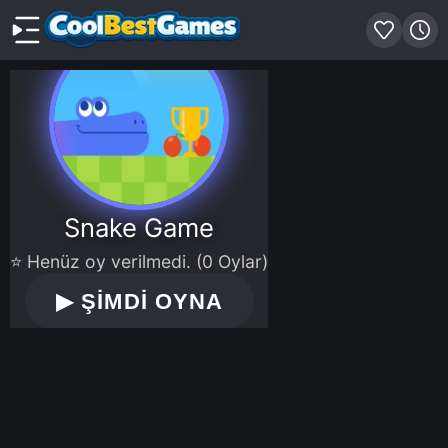
Snake Game
⭐ Henüz oy verilmedi. (0 Oylar)
▶
ŞİMDİ OYNA