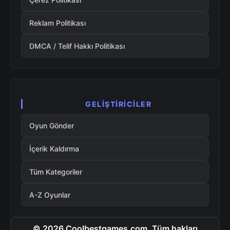
Reklam Politikası
DMCA / Telif Hakkı Politikası
GELIŞTIRICILER
Oyun Gönder
İçerik Kaldırma
Tüm Kategoriler
A-Z Oyunlar
© 2026 Coolbestgames.com. Tüm hakları