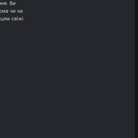
ня. Ви
ома чи на
цям свіжі