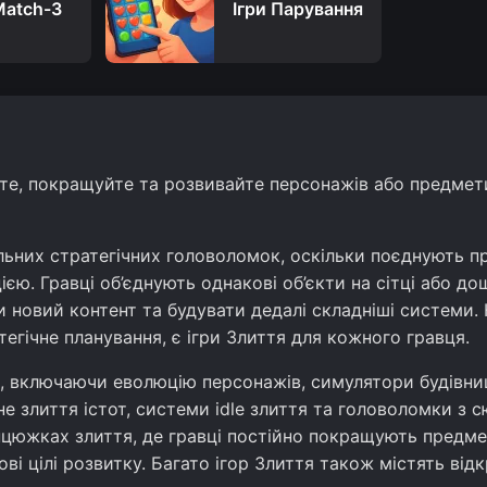
Match-3
Ігри Парування
йте, покращуйте та розвивайте персонажів або предмет
альних стратегічних головоломок, оскільки поєднують п
єю. Гравці об’єднують однакові об’єкти на сітці або до
ти новий контент та будувати дедалі складніші системи.
тегічне планування, є ігри Злиття для кожного гравця.
х, включаючи еволюцію персонажів, симулятори будівниц
не злиття істот, системи idle злиття та головоломки з
нцюжках злиття, де гравці постійно покращують предмет
ові цілі розвитку. Багато ігор Злиття також містять ві