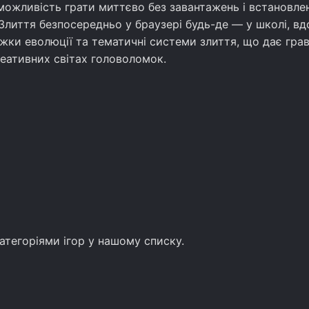
можливість грати миттєво без завантажень і встановлен
иття безпосередньо у браузері будь-де — у школі, вд
жки еволюції та тематичні системи злиття, що дає грав
реативних світах головоломок.
атегоріями ігор у нашому списку.