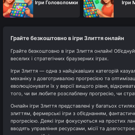
Ігри Головоломки
Ігри 
Грайте безкоштовно в ігри Злиття онлайн
Грайте безкоштовно в ігри Злиття онлайн! Об’єдну
веселих і стратегічних браузерних іграх.
Ігри Злиття — одна з найцікавіших категорій казу
механіку з довготривалою прогресією та оптимізаці
еволюціонувати їх у версії вищого рівня, відкрива
того, чи ви любите розслаблену прогресію, чи стра
Онлайн ігри Злиття представлені у багатьох стиля
злиттям, фермерські ігри з об’єднанням, фантастич
прогресією. Деякі ігри фокусуються на простих ла
вводять управління ресурсами, місії та довгострок