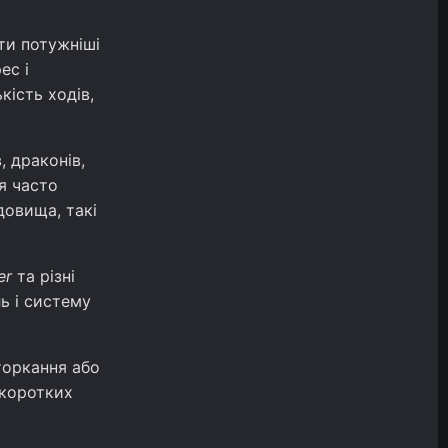
ти потужніші
ес і
кість ходів,
, драконів,
я часто
довища, такі
er
та різні
ь і систему
торкання або
 коротких