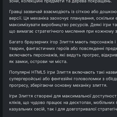
зони, колекційні предмети та дерева покращень.
Гравці зазвичай взаємодіють із сіткою або дошко
версії. Ця механіка заохочує планування, оскільк
максимізувати виробництво ресурсів. Деякі ігри т
що вимагає стратегічного мислення при кожному з
Багато браузерних ігор Злиття мають персонажів і 
тварин, фантастичних героїв або повсякденні пред
включають персонажів, які ведуть прогрес, відкри
як замки, острови чи міста.
Популярні HTML5 ігри Злиття включають такі назви
супергеройські або фентезійні головоломки з об’єд
прогресу, зберігаючи основну механіку злиття.
Ігри Злиття створені для максимальної доступност
кліків, що чудово працює на десктопах, мобільних 
казуальних сесій, так і для довготривалої стратегі