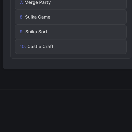
Merge Party
Suika Game
Suika Sort
Castle Craft