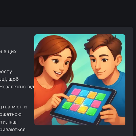
и в цих
росту
шці, щоб
 Незалежно від
тва міст із
 сюжетною
и, інші
дкриваються