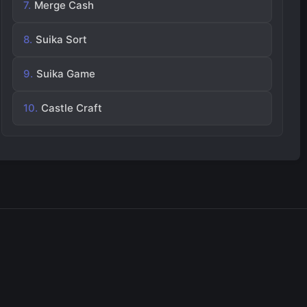
Merge Cash
Suika Sort
Suika Game
Castle Craft