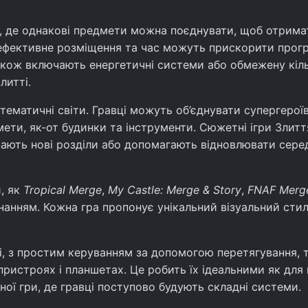
ю, де однакові предмети можна поєднувати, щоб отрима
и ефективне розміщення та час можуть прискорити прогр
акож включають енергетичні системи або обмежену кіль
литті.
тематичні світи. Гравці можуть об’єднувати супергероїв
мети, як-от будинки та інструменти. Сюжетні ігри Злитт
вають нові розділи або допомагають відновлювати сере
, як
Tropical Merge
,
My Castle: Merge & Story
,
FNAF Merg
нанням. Кожна гра пропонує унікальний візуальний стил
і, з простим керуванням за допомогою перетягування, 
пристроях і планшетах. Це робить їх ідеальними як для
чної гри, де гравці поступово будують складні системи.