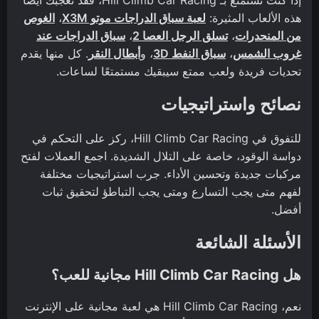
هذه الألعاب المثيرة:
لعبة سباق الدراجات موتو X3M
،
الغوص
من المنحدرات
،
تسلق الرجل العصا 2
،
سباق الدراجات عند
غروب الشمس
،
سباق النفط 3D
، و
أبطال النقر
. كل منها يقدم
تحديات فريدة ولعب ممتع سيبقيك مستمتعًا لساعات.
نصائح واستراتيجيات
للتفوق في Hill Climb Car Racing، ركز على التحكم في
دواسة الوقود، خاصة على التلال الشديدة. اجمع العملات لفتح
مركبات جديدة وتحسين الأداء. جرب استراتيجيات مختلفة
لفهم متى يجب التسارع ومتى يجب التباطؤ لتحقيق ثبات
أفضل.
الأسئلة الشائعة
هل Hill Climb Car Racing مجانية للعب؟
نعم، Hill Climb Car Racing هي لعبة مجانية على الإنترنت