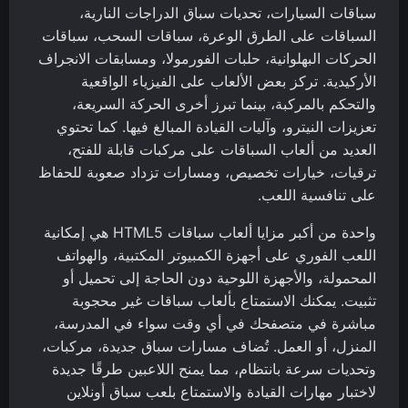
سباقات السيارات، تحديات سباق الدراجات النارية،
السباقات على الطرق الوعرة، سباقات السحب، سباقات
الحركات البهلوانية، حلبات الفورمولا، ومسابقات الانجراف
الأركيدية. تركز بعض الألعاب على الفيزياء الواقعية
والتحكم بالمركبة، بينما تبرز أخرى الحركة السريعة،
تعزيزات النيترو، وآليات القيادة المبالغ فيها. كما تحتوي
العديد من ألعاب السباقات على مركبات قابلة للفتح،
ترقيات، خيارات تخصيص، ومسارات تزداد صعوبة للحفاظ
على تنافسية اللعب.
واحدة من أكبر مزايا ألعاب سباقات HTML5 هي إمكانية
اللعب الفوري على أجهزة الكمبيوتر المكتبية، والهواتف
المحمولة، والأجهزة اللوحية دون الحاجة إلى تحميل أو
تثبيت. يمكنك الاستمتاع بألعاب سباقات غير محجوبة
مباشرة في متصفحك في أي وقت سواء في المدرسة،
المنزل، أو العمل. تُضاف مسارات سباق جديدة، مركبات،
وتحديات سرعة بانتظام، مما يمنح اللاعبين طرقًا جديدة
لاختبار مهارات القيادة والاستمتاع بلعب سباق أونلاين