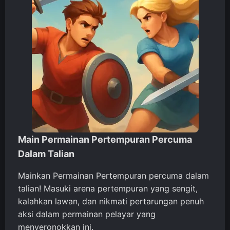
Main Permainan Pertempuran Percuma
Dalam Talian
Mainkan Permainan Pertempuran percuma dalam
talian! Masuki arena pertempuran yang sengit,
kalahkan lawan, dan nikmati pertarungan penuh
aksi dalam permainan pelayar yang
menyeronokkan ini.