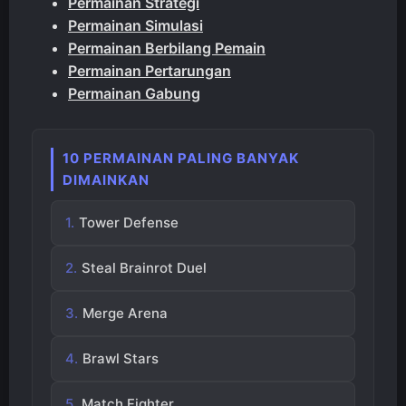
Permainan Strategi
Permainan Simulasi
Permainan Berbilang Pemain
Permainan Pertarungan
Permainan Gabung
10 PERMAINAN PALING BANYAK
DIMAINKAN
Tower Defense
Steal Brainrot Duel
Merge Arena
Brawl Stars
Match Fighter