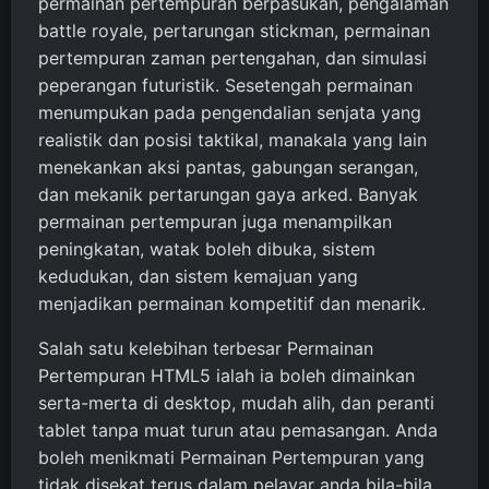
permainan pertempuran berpasukan, pengalaman
battle royale, pertarungan stickman, permainan
pertempuran zaman pertengahan, dan simulasi
peperangan futuristik. Sesetengah permainan
menumpukan pada pengendalian senjata yang
realistik dan posisi taktikal, manakala yang lain
menekankan aksi pantas, gabungan serangan,
dan mekanik pertarungan gaya arked. Banyak
permainan pertempuran juga menampilkan
peningkatan, watak boleh dibuka, sistem
kedudukan, dan sistem kemajuan yang
menjadikan permainan kompetitif dan menarik.
Salah satu kelebihan terbesar Permainan
Pertempuran HTML5 ialah ia boleh dimainkan
serta-merta di desktop, mudah alih, dan peranti
tablet tanpa muat turun atau pemasangan. Anda
boleh menikmati Permainan Pertempuran yang
tidak disekat terus dalam pelayar anda bila-bila