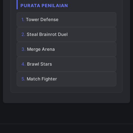
PURATA PENILAIAN
Tower Defense
Steal Brainrot Duel
Merge Arena
Brawl Stars
Match Fighter