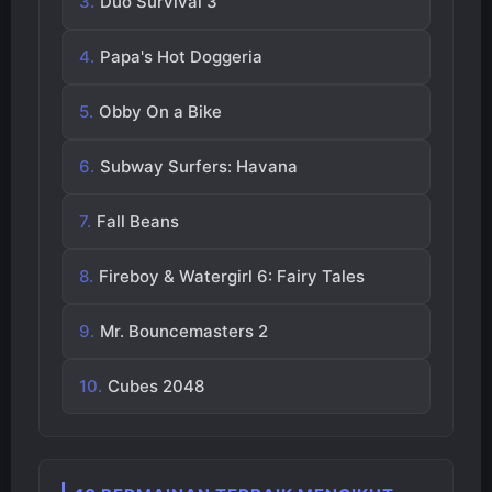
Duo Survival 3
Papa's Hot Doggeria
Obby On a Bike
Subway Surfers: Havana
Fall Beans
Fireboy & Watergirl 6: Fairy Tales
Mr. Bouncemasters 2
Cubes 2048