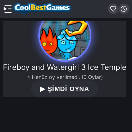
Fireboy and Watergirl 3 Ice Temple
⭐ Henüz oy verilmedi. (0 Oylar)
▶
ŞİMDİ OYNA