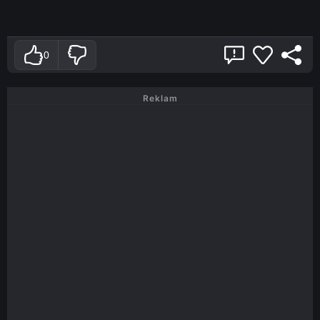
0
Reklam