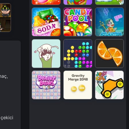
maç,
 çekici