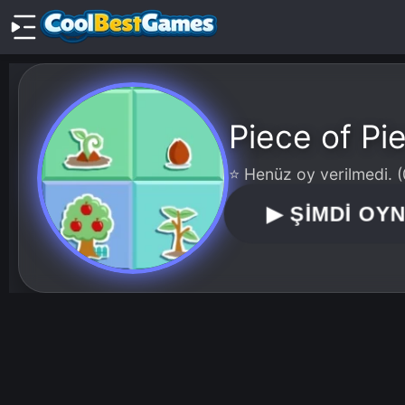
Piece of Pi
⭐ Henüz oy verilmedi. (
▶
ŞİMDİ OY