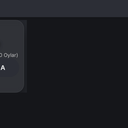
e
0 Oylar)
NA