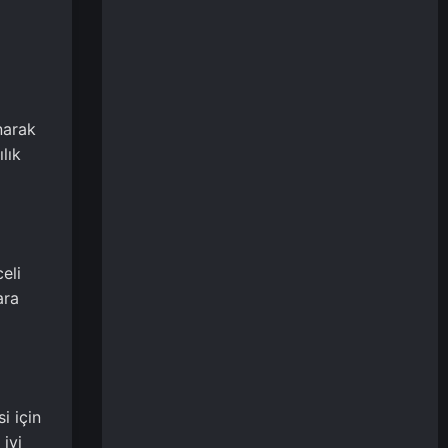
narak
lık
eli
ara
i için
 iyi