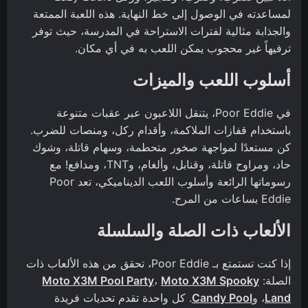
لمساعدته في الوصول إلى خط النهاية. هذه اللعبة الممتعة
والجذابة مثالية لفترات الاستراحة في المدرسة، حيث توفر
ترفيهاً غير محجوب يمكن اللعب به في أي مكان.
أسلوب اللعب والميزات
في Poor Eddie، يتنقل اللاعبون عبر عقبات متنوعة
باستخدام قفازات الملاكمة، وأقدام ركل، ومنصات للضرب.
كن مستعدًا لمواجهة صخور متحطمة، وسهام قاتلة، وشوك
حاد، ومراوح قاتلة، وقنابل، وألغام، وTNT، ومدافع! مع
رسوماتها الرائعة وأسلوب اللعب الديناميكي، تعد Poor
Eddie بساعات من المرح.
الألعاب ذات الصلة والسلسلة
إذا كنت تستمتع بـ Poor Eddie، تحقق من هذه الألعاب ذات
الصلة:
Moto X3M Spooky
،
Moto X3M Pool Party
Land
، و
Candy Pool
. كل واحدة تقدم تحديات فريدة