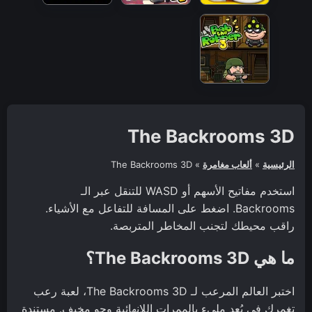
The Backrooms 3D
الرئيسية
»
ألعاب مغامرة
»
The Backrooms 3D
استخدم مفاتيح الأسهم أو WASD للتنقل عبر الـ
Backrooms. اضغط على المسافة للتفاعل مع الأشياء.
راقب محيطك لتجنب المخاطر المتربصة.
ما هي The Backrooms 3D؟
اختبر العالم المرعب لـ The Backrooms 3D، لعبة رعب
تغمرك في بُعد مليء بالممرات اللانهائية وجو مخيف. مستندة