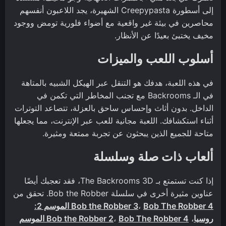
إلى أسطورة Creepypasta الشهيرة، يجد اللاعبون أنفسهم
محاصرين في بيئة غير واقعية مع أضواء فلورية تومض ووجود
مخيف يختبئ بعيدًا عن الأنظار.
أسلوب اللعب والميزات
في هذه اللعبة، هدفك هو التنقل عبر الهيكل الشبيه بالمتاهة
في الـ Backrooms مع تجنب المخاطر التي تكمن في
الداخل. بدون أثاث وإحساس ساحق بالعزلة، تتصاعد التوترات
أثناء استكشافك. اللعبة مجانية للعب عبر الإنترنت، مما يجعلها
متاحة للجميع الذين يبحثون عن تجربة ممتعة ومثيرة.
ألعاب ذات صلة وسلسلة
إذا كنت تستمتع بـ The Backrooms 3D، فقد تعجبك أيضًا
عناوين مثيرة أخرى في سلسلة Bob the Robber. تحقق من
،
Bob the Robber 3
Bob The Robber 4 الموسم 2:
روسيا
،
،
Bob the Robber 2
Bob The Robber 4 الموسم