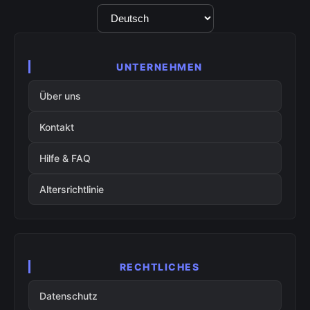
Sprachauswahl
UNTERNEHMEN
Über uns
Kontakt
Hilfe & FAQ
Altersrichtlinie
RECHTLICHES
Datenschutz