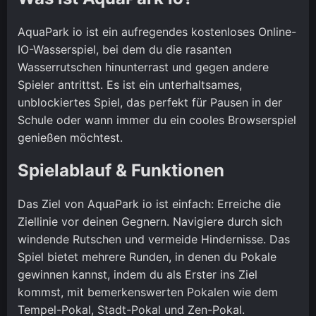
AquaPark io ist ein aufregendes kostenloses Online-
IO-Wasserspiel, bei dem du die rasanten
Wasserrutschen hinunterrast und gegen andere
Spieler antrittst. Es ist ein unterhaltsames,
unblockiertes Spiel, das perfekt für Pausen in der
Schule oder wann immer du ein cooles Browserspiel
genießen möchtest.
Spielablauf & Funktionen
Das Ziel von AquaPark io ist einfach: Erreiche die
Ziellinie vor deinen Gegnern. Navigiere durch sich
windende Rutschen und vermeide Hindernisse. Das
Spiel bietet mehrere Runden, in denen du Pokale
gewinnen kannst, indem du als Erster ins Ziel
kommst, mit bemerkenswerten Pokalen wie dem
Tempel-Pokal, Stadt-Pokal und Zen-Pokal.