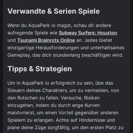
Verwandte & Serien Spiele
Wenn du AquaPark io magst, schau dir andere
aufregende Spiele wie
Subway Surfers: Houston
und
Tsunami Brainrots Online
an. Jedes bietet
einzigartige Herausforderungen und unterhaltsames
Gameplay, das dich stundenlang beschäftigen wird.
Tipps & Strategien
Um in AquaPark io erfolgreich zu sein, übe das
Steuern deines Charakters, um zu vermeiden, von
den Rutschen zu fallen. Versuche, Risiken
einzugehen, indem du durch enge Kurven
manövrierst, um einen Vorteil gegenüber anderen
Spielern zu erlangen. Achte auf Hindernisse und
plane deine Züge sorgfältig, um den ersten Platz zu