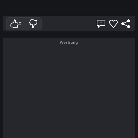
0
Werbung