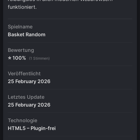
funktioniert.
Spielname
Basket Random
Bewertung
⭐ 100%
(1 Stimmen)
Veröffentlicht
25 February 2026
Letztes Update
25 February 2026
Technologie
HTML5 – Plugin-frei