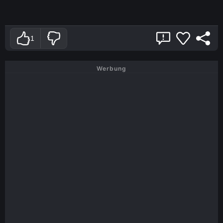
1
Werbung