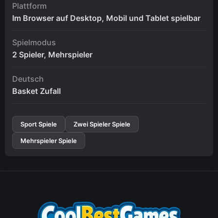
Plattform
Im Browser auf Desktop, Mobil und Tablet spielbar
Spielmodus
2 Spieler, Mehrspieler
Deutsch
Basket Zufall
Sport Spiele
Zwei Spieler Spiele
Mehrspieler Spiele