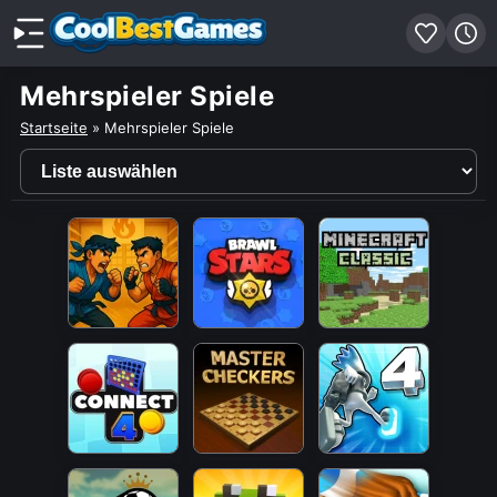
Mehrspieler Spiele
Startseite
»
Mehrspieler Spiele
Liste
auswählen