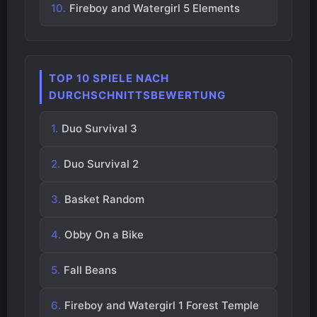
Fireboy and Watergirl 5 Elements
TOP 10 SPIELE NACH
DURCHSCHNITTSBEWERTUNG
Duo Survival 3
Duo Survival 2
Basket Random
Obby On a Bike
Fall Beans
Fireboy and Watergirl 1 Forest Temple