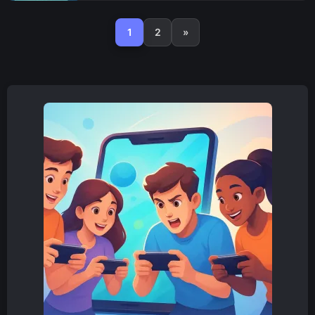
1
2
»