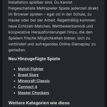
Installation spielbar sind. Du kannst
freigeschaltete Mehrspieler Spiele jederzeit direkt
im Browser spielen – egal ob in der Schule, zu
Hause oder bei der Arbeit. Regelmäßig kommen
neue Echtzeit-Matches, Wettbewerbsmodi und
kooperative Herausforderungen hinzu, die den
Spielern frische Möglichkeiten bieten, sich zu
verbinden und aufregendes Online-Gameplay zu
genießen.
Neu Hinzugefügte Spiele
Match Fighter
Brawl Stars
Minecraft Classic
Connect 4
Master Checkers
Weitere Kategorien wie diese