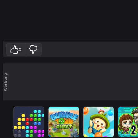
0
Werbung