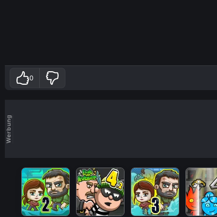
0
Werbung