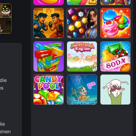
die
es
die
einen