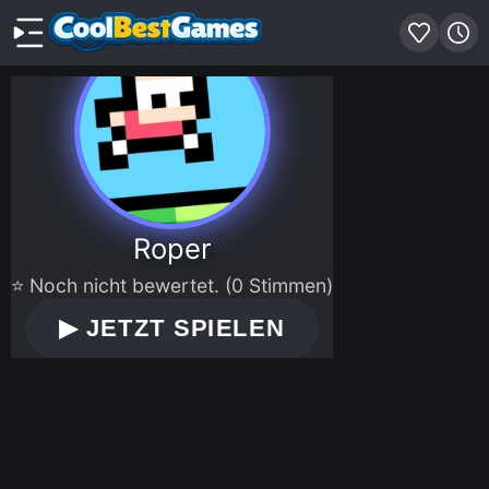
Roper
⭐ Noch nicht bewertet. (0 Stimmen)
▶
JETZT SPIELEN