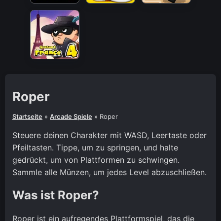
Roper
Startseite
»
Arcade Spiele
»
Roper
Steuere deinen Charakter mit WASD, Leertaste oder
Pfeiltasten. Tippe, um zu springen, und halte
gedrückt, um von Plattformen zu schwingen.
Sammle alle Münzen, um jedes Level abzuschließen.
Was ist Roper?
Roper ist ein aufregendes Plattformspiel, das die