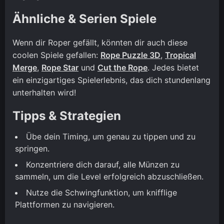
Ähnliche & Serien Spiele
Wenn dir Roper gefällt, könnten dir auch diese
coolen Spiele gefallen:
Rope Puzzle 3D
,
Tropical
Merge
,
Rope Star
und
Cut the Rope
. Jedes bietet
ein einzigartiges Spielerlebnis, das dich stundenlang
unterhalten wird!
Tipps & Strategien
Übe dein Timing, um genau zu tippen und zu
springen.
Konzentriere dich darauf, alle Münzen zu
sammeln, um die Level erfolgreich abzuschließen.
Nutze die Schwingfunktion, um knifflige
Plattformen zu navigieren.