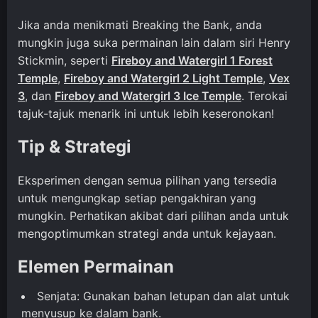
Jika anda menikmati Breaking the Bank, anda
mungkin juga suka permainan lain dalam siri Henry
Stickmin, seperti
Fireboy and Watergirl 1 Forest
Temple
,
Fireboy and Watergirl 2 Light Temple
,
Vex
3
, dan
Fireboy and Watergirl 3 Ice Temple
. Terokai
tajuk-tajuk menarik ini untuk lebih keseronokan!
Tip & Strategi
Eksperimen dengan semua pilihan yang tersedia
untuk mengungkap setiap pengakhiran yang
mungkin. Perhatikan akibat dari pilihan anda untuk
mengoptimumkan strategi anda untuk kejayaan.
Elemen Permainan
Senjata: Gunakan bahan letupan dan alat untuk
menyusup ke dalam bank.