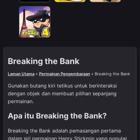
Breaking the Bank
Laman Utama
»
Permainan Pengembaraan
»
Breaking the Bank
Gunakan butang kiri tetikus untuk berinteraksi
dengan objek dan membuat pilihan sepanjang
permainan.
Apa itu Breaking the Bank?
Breaking the Bank adalah pemasangan pertama
dalam siri permainan Henry Stickmin yang popular.