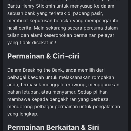
Bantu Henry Stickmin untuk menyusup ke dalam
sebuah bank yang terletak di padang pasir,
membuat keputusan berisiko yang mempengaruhi
hasil cerita. Main sekarang secara percuma dalam
talian dan alami keseronokan permainan pelayar
yang tidak disekat ini!
Permainan & Ciri-ciri
Dalam Breaking the Bank, anda memilih dari
pelbagai kaedah untuk melaksanakan rompakan
anda, termasuk menggali terowong, menggunakan
bahan letupan, atau menyamar. Setiap pilihan
membawa kepada pengakhiran yang berbeza,
mendorong pelbagai permainan untuk pengalaman
yang lengkap.
Permainan Berkaitan & Siri