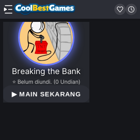
Breaking the Bank
⭐ Belum diundi. (0 Undian)
▶
MAIN SEKARANG