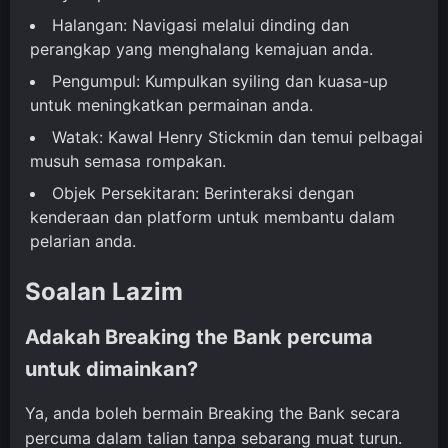
Halangan: Navigasi melalui dinding dan
perangkap yang menghalang kemajuan anda.
Pengumpul: Kumpulkan syiling dan kuasa-up
untuk meningkatkan permainan anda.
Watak: Kawal Henry Stickmin dan temui pelbagai
musuh semasa rompakan.
Objek Persekitaran: Berinteraksi dengan
kenderaan dan platform untuk membantu dalam
pelarian anda.
Soalan Lazim
Adakah Breaking the Bank percuma
untuk dimainkan?
Ya, anda boleh bermain Breaking the Bank secara
percuma dalam talian tanpa sebarang muat turun.