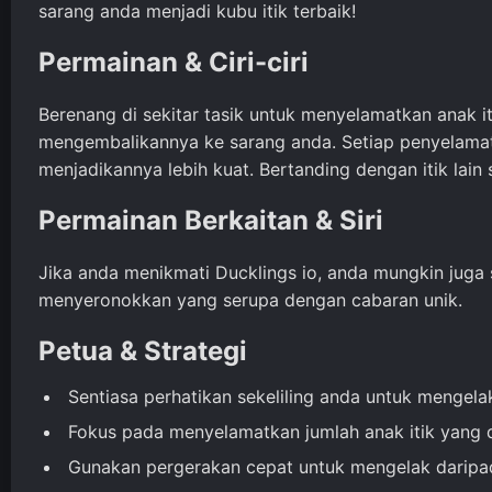
sarang anda menjadi kubu itik terbaik!
Permainan & Ciri-ciri
Berenang di sekitar tasik untuk menyelamatkan anak 
mengembalikannya ke sarang anda. Setiap penyelamat
menjadikannya lebih kuat. Bertanding dengan itik lai
Permainan Berkaitan & Siri
Jika anda menikmati Ducklings io, anda mungkin juga
menyeronokkan yang serupa dengan cabaran unik.
Petua & Strategi
Sentiasa perhatikan sekeliling anda untuk mengelak
Fokus pada menyelamatkan jumlah anak itik yang d
Gunakan pergerakan cepat untuk mengelak daripad