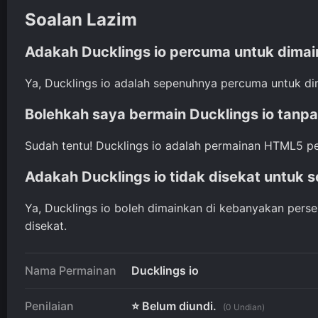
Soalan Lazim
Adakah Ducklings io percuma untuk dima
Ya, Ducklings io adalah sepenuhnya percuma untuk di
Bolehkah saya bermain Ducklings io tanp
Sudah tentu! Ducklings io adalah permainan HTML5 p
Adakah Ducklings io tidak disekat untuk 
Ya, Ducklings io boleh dimainkan di kebanyakan perse
disekat.
Nama Permainan
Ducklings io
Penilaian
⭐ Belum diundi.
(0 Undian)