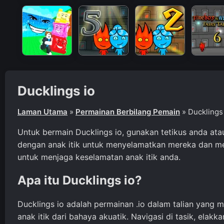
Ducklings io
Laman Utama
»
Permainan Berbilang Pemain
»
Ducklings
Untuk bermain Ducklings io, gunakan tetikus anda at
dengan anak itik untuk menyelamatkan mereka dan me
untuk menjaga keselamatan anak itik anda.
Apa itu Ducklings io?
Ducklings io adalah permainan .io dalam talian yan
anak itik dari bahaya akuatik. Navigasi di tasik, el