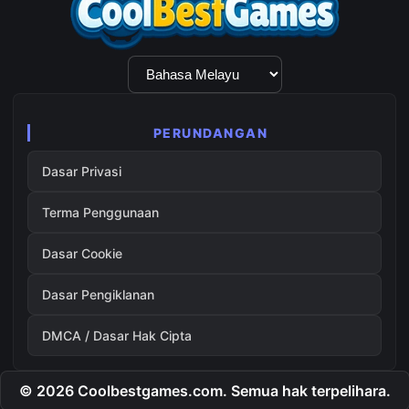
Pilihan
Bahasa
PERUNDANGAN
Dasar Privasi
Terma Penggunaan
Dasar Cookie
Dasar Pengiklanan
DMCA / Dasar Hak Cipta
© 2026 Coolbestgames.com. Semua hak terpelihara.