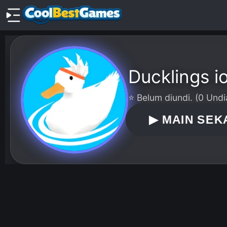
Ducklings i
⭐ Belum diundi. (0 Undi
▶
MAIN SEK