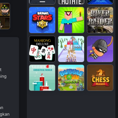
t
aing
an
ngkan