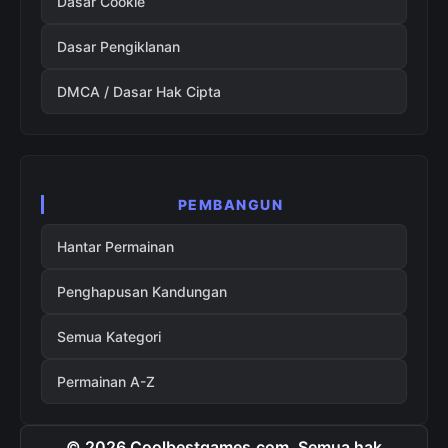
Dasar Cookie
Dasar Pengiklanan
DMCA / Dasar Hak Cipta
PEMBANGUN
Hantar Permainan
Penghapusan Kandungan
Semua Kategori
Permainan A-Z
© 2026 Coolbestgames.com. Semua hak