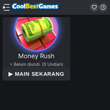
Money Rush
⭐ Belum diundi. (0 Undian)
▶
MAIN SEKARANG