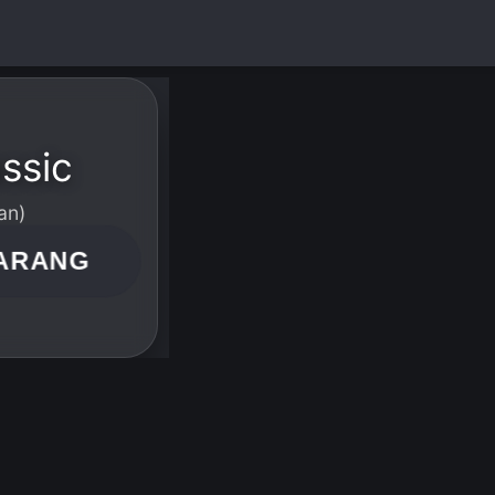
assic
an)
ARANG