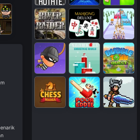
am
enarik
an