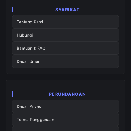
SYARIKAT
Tentang Kami
Hubungi
Bantuan & FAQ
Dasar Umur
PERUNDANGAN
Dasar Privasi
Terma Penggunaan