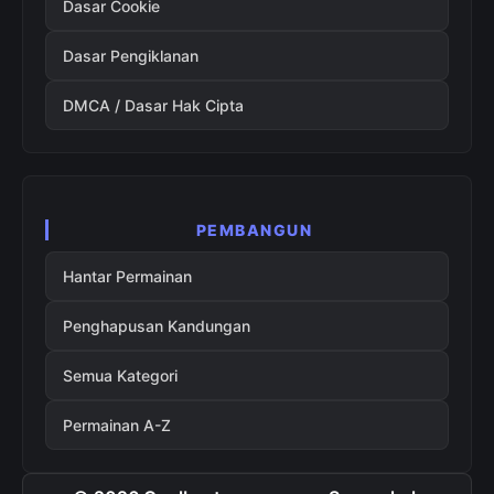
Dasar Cookie
Dasar Pengiklanan
DMCA / Dasar Hak Cipta
PEMBANGUN
Hantar Permainan
Penghapusan Kandungan
Semua Kategori
Permainan A-Z