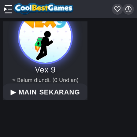
Vex 9
⭐ Belum diundi. (0 Undian)
▶
MAIN SEKARANG