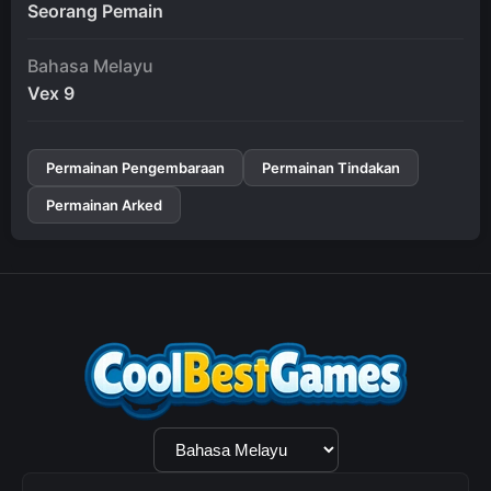
Seorang Pemain
Bahasa Melayu
Vex 9
Permainan Pengembaraan
Permainan Tindakan
Permainan Arked
Pilihan
Bahasa