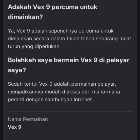
Adakah Vex 9 percuma untuk
dimainkan?
Ya, Vex 9 adalah sepenuhnya percuma untuk
dimainkan secara dalam talian tanpa sebarang muat
turun yang diperlukan.
Bolehkah saya bermain Vex 9 di pelayar
saya?
Sudah tentu! Vex 9 adalah permainan pelayar,
menjadikannya mudah diakses dari mana-mana
peranti dengan sambungan internet.
Nama Permainan
Vex 9