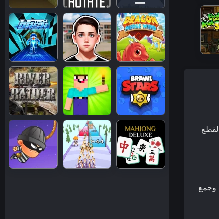
القطع
ت وجمع