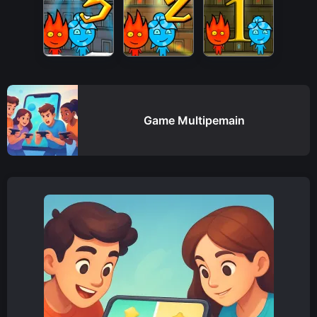
Game Multipemain