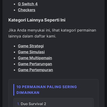
G Switch 4
Checkers
Kategori Lainnya Seperti Ini
Jika Anda menyukai ini, lihat kategori permainan
lainnya dalam daftar kami.
Game Strategi
Game Simulasi
Game Multipemain
Game Pertarungan
Game Pertempuran
10 PERMAINAN PALING SERING
DIMAINKAN
Duo Survival 2