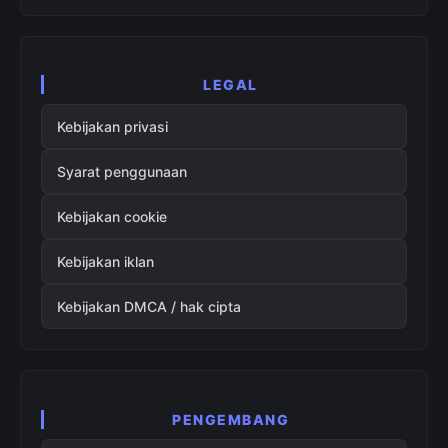
LEGAL
Kebijakan privasi
Syarat penggunaan
Kebijakan cookie
Kebijakan iklan
Kebijakan DMCA / hak cipta
PENGEMBANG