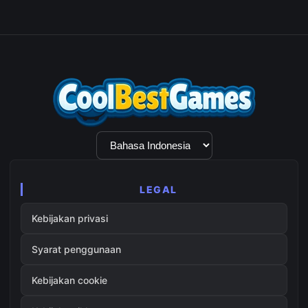
Pilihan
Bahasa
LEGAL
Kebijakan privasi
Syarat penggunaan
Kebijakan cookie