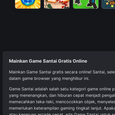
Mainkan Game Santai Gratis Online
Mainkan Game Santai gratis secara online! Santai, se
dalam game browser yang menghibur ini.
Game Santai adalah salah satu kategori game online
yang menenangkan, dan hiburan cepat menjadi pengal
memecahkan teka-teki, mencocokkan objek, menyelesaik
memerlukan keterampilan gaming tingkat lanjut. Apak
atau keseruan arcade cepat, ada Game Santai untuk se