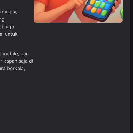
imulasi,
ng
i juga
al untuk
t mobile, dan
r kapan saja di
ra berkala,