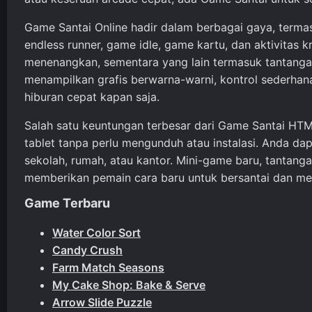
Game Santai Online hadir dalam berbagai gaya, terma
endless runner, game idle, game kartu, dan aktivitas
menenangkan, sementara yang lain termasuk tantangan 
menampilkan grafis berwarna-warni, kontrol sederhan
hiburan cepat kapan saja.
Salah satu keuntungan terbesar dari Game Santai HTM
tablet tanpa perlu mengunduh atau instalasi. Anda da
sekolah, rumah, atau kantor. Mini-game baru, tantang
memberikan pemain cara baru untuk bersantai dan men
Game Terbaru
Water Color Sort
Candy Crush
Farm Match Seasons
My Cake Shop: Bake & Serve
Arrow Slide Puzzle