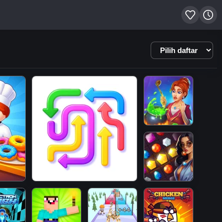
Pilih
daftar