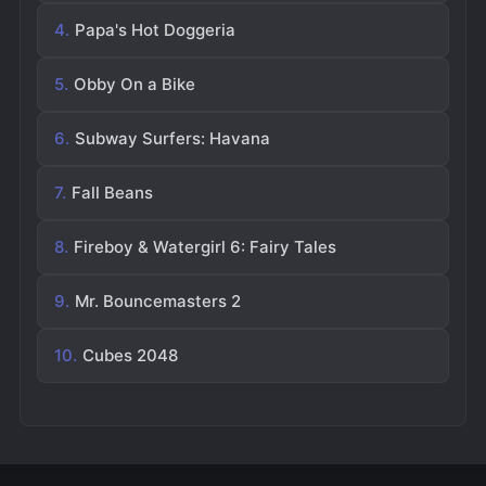
Papa's Hot Doggeria
Obby On a Bike
Subway Surfers: Havana
Fall Beans
Fireboy & Watergirl 6: Fairy Tales
Mr. Bouncemasters 2
Cubes 2048