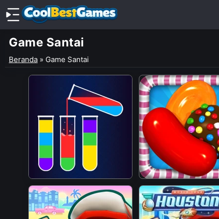
Game Santai
Beranda
»
Game Santai