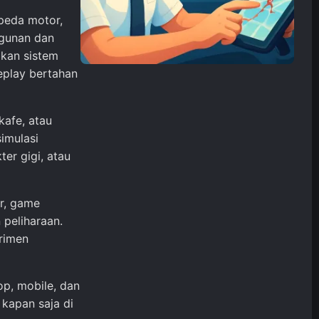
peda motor,
ngunan dan
kan sistem
eplay bertahan
kafe, atau
imulasi
er gigi, atau
ar, game
peliharaan.
rimen
p, mobile, dan
 kapan saja di