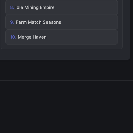
Idle Mining Empire
Farm Match Seasons
Merge Haven