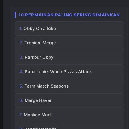
10 PERMAINAN PALING SERING DIMAINKAN
Obby On a Bike
Tropical Merge
Parkour Obby
Papa Louie: When Pizzas Attack
Farm Match Seasons
Merge Haven
Monkey Mart