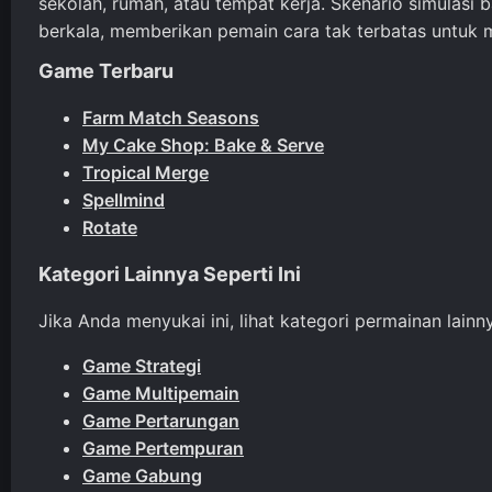
sekolah, rumah, atau tempat kerja. Skenario simulasi 
berkala, memberikan pemain cara tak terbatas untuk m
Game Terbaru
Farm Match Seasons
My Cake Shop: Bake & Serve
Tropical Merge
Spellmind
Rotate
Kategori Lainnya Seperti Ini
Jika Anda menyukai ini, lihat kategori permainan lainn
Game Strategi
Game Multipemain
Game Pertarungan
Game Pertempuran
Game Gabung