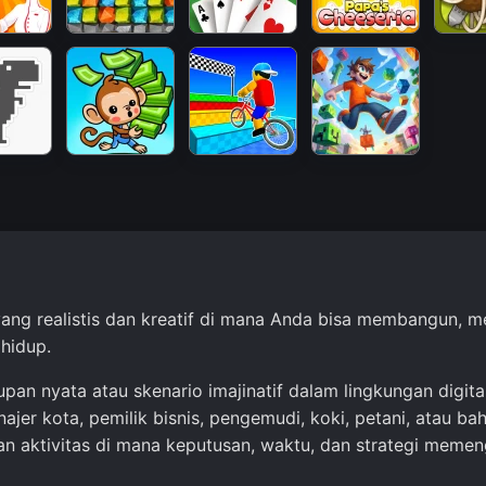
yang realistis dan kreatif di mana Anda bisa membangun, m
hidup.
pan nyata atau skenario imajinatif dalam lingkungan digita
jer kota, pemilik bisnis, pengemudi, koki, petani, atau ba
n aktivitas di mana keputusan, waktu, dan strategi memeng