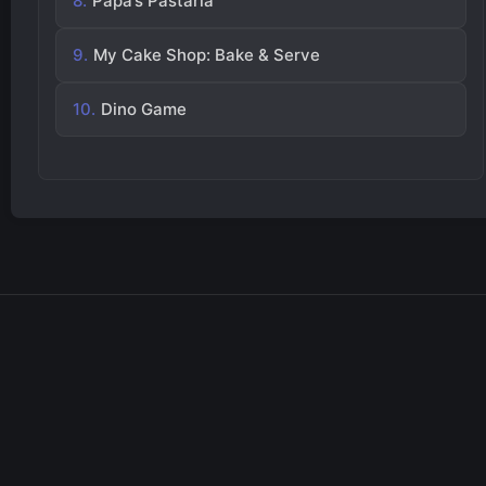
Papa’s Pastaria
My Cake Shop: Bake & Serve
Dino Game