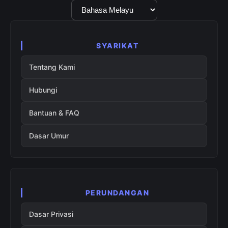
Pilihan
Bahasa
SYARIKAT
Tentang Kami
Hubungi
Bantuan & FAQ
Dasar Umur
PERUNDANGAN
Dasar Privasi