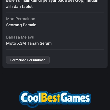
Boleh dimainkan di pelayar pada desktop, mudah
alih dan tablet
Mod Permainan
Seorang Pemain
Bahasa Melayu
Moto X3M Tanah Seram
Permainan Perlumbaan