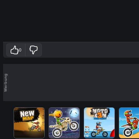
0
Werbung