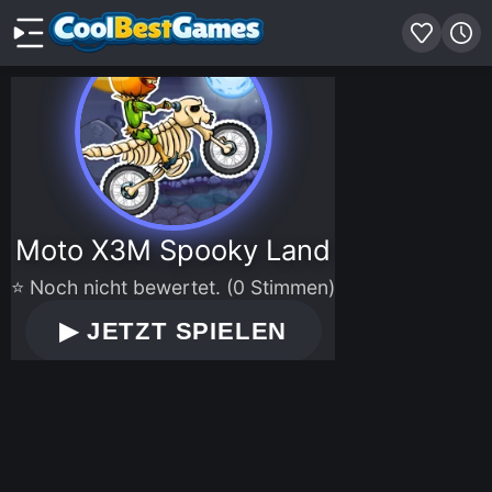
Moto X3M Spooky Land
⭐ Noch nicht bewertet. (0 Stimmen)
▶
JETZT SPIELEN