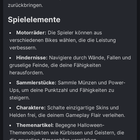
zurückbringen.
Spielelemente
Motorräder:
Die Spieler können aus
verschiedenen Bikes wählen, die die Leistung
verbessern.
Hindernisse:
Navigiere durch Wände, Fallen und
gruselige Feinde, die deine Fähigkeiten
herausfordern.
Sammlerstücke:
Sammle Münzen und Power-
Ups, um deine Punktzahl und Fähigkeiten zu
steigern.
Charaktere:
Schalte einzigartige Skins und
Helden frei, die deinem Gameplay Flair verleihen.
Themenartikel:
Begegne Halloween-
Themenobjekten wie Kürbissen und Geistern, die
die gruselige Atmosphäre verstärken.