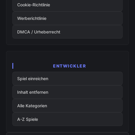
Cookie-Richtlinie
Werberichtlinie
DMCA / Urheberrecht
ENTWICKLER
Spiel einreichen
Inhalt entfernen
Alle Kategorien
A-Z Spiele