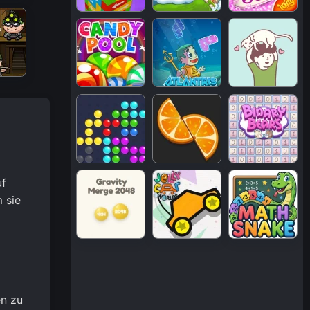
uf
 sie
en zu