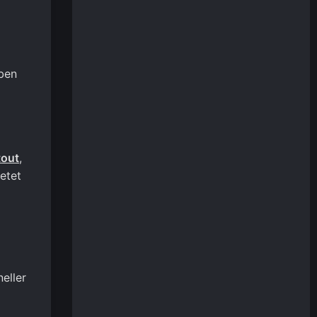
rben
tout
,
ietet
eller