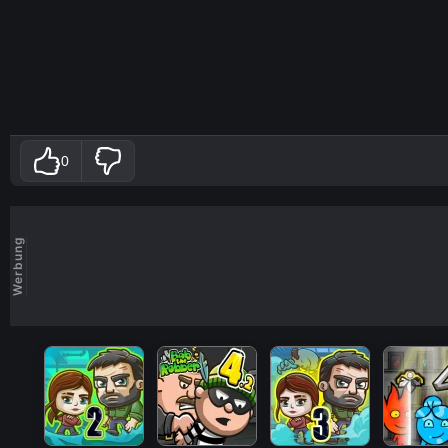
0
Werbung